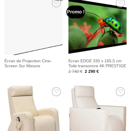
Promo !
Ajouter
Ajouter
à la
à la
wishlist
wishlist
Écran de Projection Cine-
Ecran EDGE 330 x 165,5 cm
Screen Sur Mesure
Toile transonore 4K PRESTIGE
Le
Le
2 740
€
2 290
€
prix
prix
initial
actuel
était :
est :
2
2
740 €.
290 €.
Ajouter
Ajouter
à la
à la
wishlist
wishlist