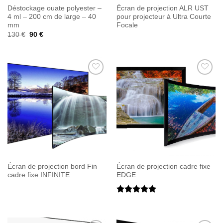
Déstockage ouate polyester –
Écran de projection ALR UST
4 ml – 200 cm de large – 40
pour projecteur à Ultra Courte
mm
Focale
Le
Le
130
€
90
€
prix
prix
initial
actuel
était :
est :
130 €.
90 €.
Ajouter
Ajouter
à la
à la
wishlist
wishlist
Écran de projection bord Fin
Écran de projection cadre fixe
cadre fixe INFINITE
EDGE
Note
5
sur
5