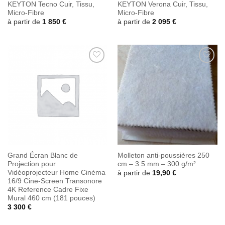
KEYTON Tecno Cuir, Tissu,
KEYTON Verona Cuir, Tissu,
Micro-Fibre
Micro-Fibre
à partir de
1 850
€
à partir de
2 095
€
Ajouter
Ajouter
à la
à la
wishlist
wishlist
Grand Écran Blanc de
Molleton anti-poussières 250
Projection pour
cm – 3.5 mm – 300 g/m²
Vidéoprojecteur Home Cinéma
à partir de
19,90
€
16/9 Cine-Screen Transonore
4K Reference Cadre Fixe
Mural 460 cm (181 pouces)
3 300
€