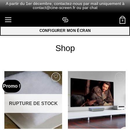
A partir du 1er décembre,
contactez-nous
par mail uniquement à
contact@cine-screen.fr
ou par chat
Passer
0
au
contenu
CONFIGURER MON ÉCRAN
Shop
Promo !
Ajouter
Ajouter
à la
à la
wishlist
wishlist
RUPTURE DE STOCK