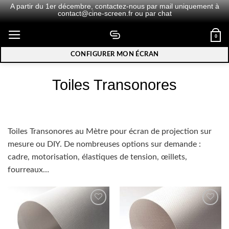
A partir du 1er décembre,
contactez-nous
par mail uniquement à
contact@cine-screen.fr
ou par chat
Passer
0
au
contenu
CONFIGURER MON ÉCRAN
Toiles Transonores
Toiles Transonores au Mètre pour écran de projection sur
mesure ou DIY. De nombreuses options sur demande :
cadre, motorisation, élastiques de tension, œillets,
fourreaux…
Ajouter
Ajouter
à la
à la
wishlist
wishlist