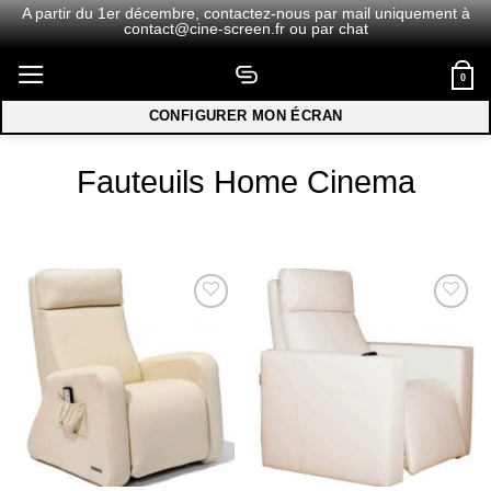
A partir du 1er décembre,
contactez-nous
par mail uniquement à
contact@cine-screen.fr
ou par chat
Passer
0
au
contenu
CONFIGURER MON ÉCRAN
Fauteuils Home Cinema
Ajouter
Ajouter
à la
à la
wishlist
wishlist