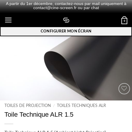
A partir du 1er décembre,
contactez-nous
par mail uniquement à
contact@cine-screen.fr
ou par chat
Passer
0
au
contenu
CONFIGURER MON ÉCRAN
Ajouter
à la
TOILES DE PROJECTION
/
TOILES TECHNIQUES ALR
wishlist
Toile Technique ALR 1.5