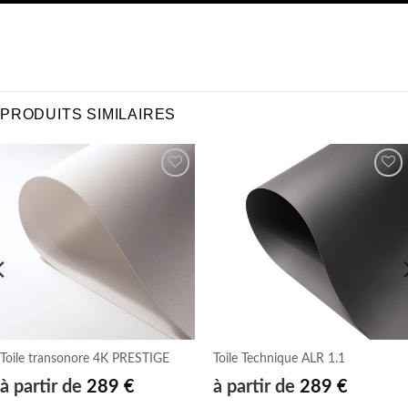
PRODUITS SIMILAIRES
Ajouter
Ajouter
à la
à la
wishlist
wishlist
Toile transonore 4K PRESTIGE
Toile Technique ALR 1.1
à partir de
289
€
à partir de
289
€