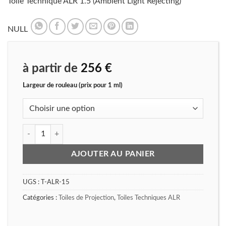
Toile Technique ALR 1.5 (Ambient Light Rejecting)
NULL
à partir de
256
€
Largeur de rouleau (prix pour 1 ml)
quantité de Toile Technique ALR 1.5
AJOUTER AU PANIER
UGS :
T-ALR-15
Catégories :
Toiles de Projection
,
Toiles Techniques ALR