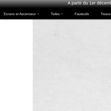
A partir du 1er décem
Passer
Ecrans et Ascenseur
Toiles
Fauteuils
Tissus
au
contenu