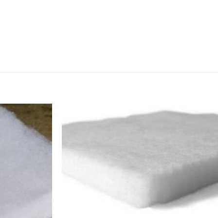
Ajouter
Ajouter
à la
à la
wishlist
wishlist