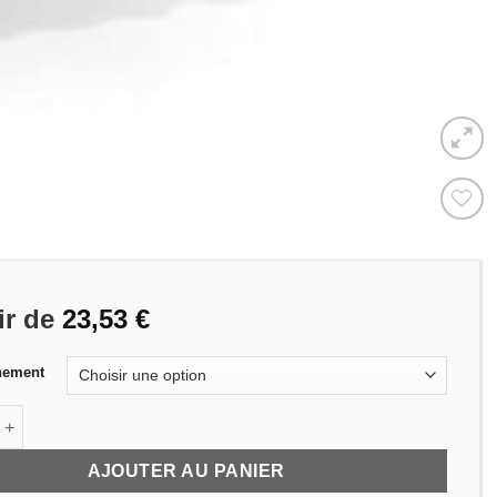
Ajouter
à la
wishlist
tir de
23,53
€
nement
de Molleton M1 Swal Security 250 cm - 3.5 mm - 300 g/m²
AJOUTER AU PANIER