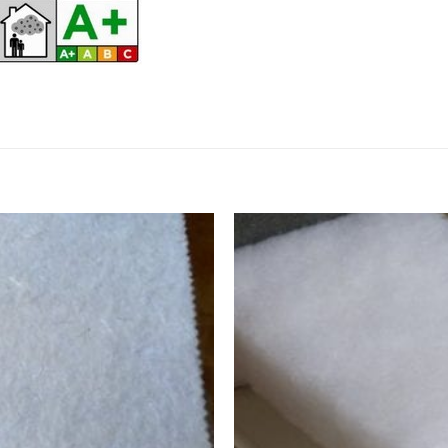
Ajouter
à la
wishlist