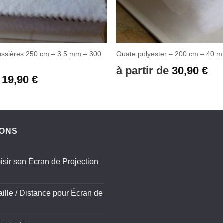
oussières 250 cm – 3.5 mm – 300
Ouate polyester – 200 cm – 40 m
à partir de
30,90
€
e
19,90
€
IONS
sir son Écran de Projection
aille / Distance pour Écran de