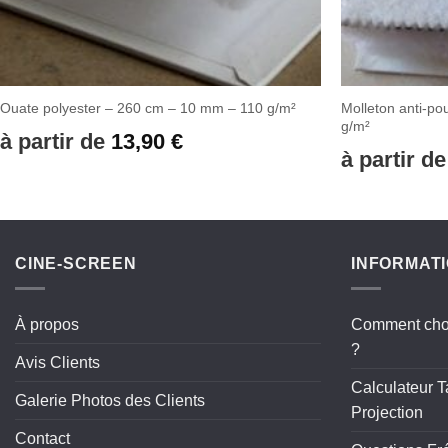
Molleton anti-p
Ouate polyester – 260 cm – 10 mm – 110 g/m²
g/m²
à partir de
13,90
€
à partir d
CINE-SCREEN
INFORMAT
À propos
Comment choi
?
Avis Clients
Calculateur T
Galerie Photos des Clients
Projection
Contact