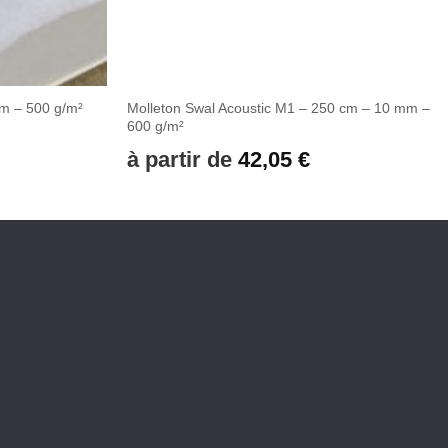
Molleton Swal Acoustic M1 – 250 cm – 10 mm –
m – 500 g/m²
600 g/m²
à partir de
42,05
€