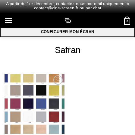
A partir du 1er décembre,
contactez-nous
par mail uniquement à
contact@cine-screen.fr
ou par chat
Passer
0
au
contenu
CONFIGURER MON ÉCRAN
Safran
Ajouter
à la
wishlist